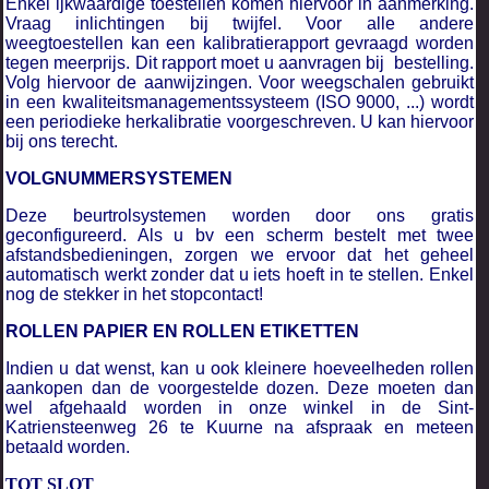
Enkel ijkwaardige toestellen komen hiervoor in aanmerking.
Vraag inlichtingen bij twijfel. Voor alle andere
weegtoestellen kan een kalibratierapport gevraagd worden
tegen meerprijs.
Dit rapport moet u aanvragen bij bestelling.
Volg hiervoor de aanwijzingen. Voor weegschalen gebruikt
in een kwaliteitsmanagementssysteem (ISO 9000, ...) wordt
een periodieke herkalibratie voorgeschreven. U kan hiervoor
bij ons terecht.
VOLGNUMMERSYSTEMEN
Deze beurtrolsystemen worden door ons gratis
geconfigureerd. Als u bv een scherm bestelt met twee
afstandsbedieningen, zorgen we ervoor dat het geheel
automatisch werkt zonder dat u iets hoeft in te stellen. Enkel
nog de stekker in het stopcontact!
ROLLEN PAPIER EN ROLLEN ETIKETTEN
Indien u dat wenst, kan u ook kleinere hoeveelheden rollen
aankopen dan de voorgestelde dozen. Deze moeten dan
wel afgehaald worden in onze winkel in de Sint-
Katriensteenweg 26 te Kuurne na afspraak en meteen
betaald worden.
TOT SLOT