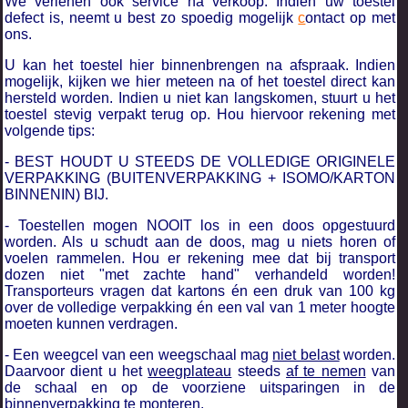
We verlenen ook service na verkoop. Indien uw toestel
defect is, neemt u best zo spoedig mogelijk
c
ontact op met
ons.
U kan het toestel hier binnenbrengen na afspraak. Indien
mogelijk, kijken we hier meteen na of het toestel direct kan
hersteld worden. Indien u niet kan langskomen, stuurt u het
toestel stevig verpakt terug op. Hou hiervoor rekening met
volgende tips:
- BEST HOUDT U STEEDS DE VOLLEDIGE ORIGINELE
VERPAKKING (BUITENVERPAKKING + ISOMO/KARTON
BINNENIN) BIJ.
- Toestellen mogen NOOIT los in een doos opgestuurd
worden. Als u schudt aan de doos, mag u niets horen of
voelen rammelen. Hou er rekening mee dat bij transport
dozen niet "met zachte hand" verhandeld worden!
Transporteurs vragen dat kartons én een druk van 100 kg
over de volledige verpakking én een val van 1 meter hoogte
moeten kunnen verdragen.
- Een weegcel van een weegschaal mag
niet belast
worden.
Daarvoor dient u het
weegplateau
steeds
af te nemen
van
de schaal en op de voorziene uitsparingen in de
binnenverpakking te monteren.