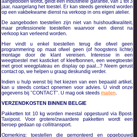
aangeboden wordt, geldt een industriële garantie, van 1 tot 3
jaar, naargelang het toestel. Er kan steeds gerekend worden
op een vakbekwame dienst na verkoop in ons eigen atelier.
De aangeboden toestellen zijn niet van huishoudkwaliteit,
maar professionele toestellen waarvoor een dienst na
verkoop kan verleend worden.
Hier vindt u enkel toestellen terug die ofwel geen
programmering op maat ofwel geen (of hoogstens lichte)
montage door de klant vereisen. Interesse in een
weegtoestel met kasticket of kleefbonnen, een weegtoestel
met groot weegplateau en display op paal...? Neem gerust
contact op, we helpen u graag deskundig verder.
Indien u hulp wenst bij het kiezen van een bepaald artikel,
kan u steeds contact opnemen voor advies. U vindt onze
gegevens bij "CONTACT". U mag ook steeds
mailen
.
VERZENDKOSTEN BINNEN BELGIE
Pakketten tot 10 kg worden meestal opgestuurd via Bpost-
Taxipost. Voor grotere/zwaardere pakketten wordt een
beroep gedaan op collitransport.
Opmerking
: toestellen die gemonteerd en opgebouwd