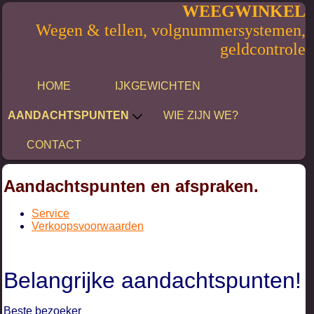
WEEGWINKEL
Wegen & tellen, volgnummersystemen,
geldcontrole
HOME
IJKGEWICHTEN
AANDACHTSPUNTEN
WIE ZIJN WE?
CONTACT
Aandachtspunten en afspraken.
Service
Verkoopsvoorwaarden
Belangrijke aandachtspunten!
Beste bezoeker